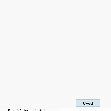
Úvod
Biblický citát na dnešní den