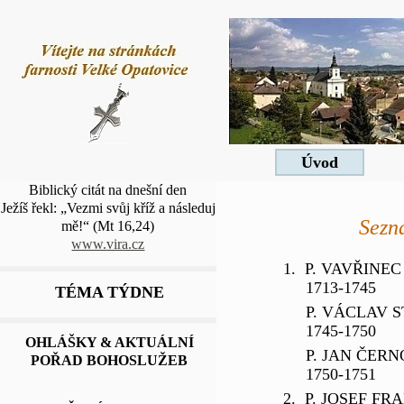
Úvod
Biblický citát na dnešní den
Ježíš řekl: „Vezmi svůj kříž a následuj
Sezn
mě!“
(Mt 16,24)
www.vira.cz
1.
P. VAVŘINE
1713-1745
TÉMA TÝDNE
P. VÁCLAV S
1745-1750
OHLÁŠKY & AKTUÁLNÍ
P. JAN ČERN
POŘAD BOHOSLUŽEB
1750-1751
2. P. JOSEF FR