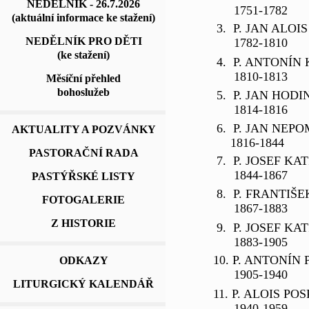
NEDĚLNÍK - 26.7.2026
1751-1782
(aktuální informace ke stažení)
3. P. JAN ALOI
NEDĚLNÍK PRO DĚTI
1782-1810
(ke stažení)
4. P. ANTONÍN
1810-1813
Měsíční přehled
bohoslužeb
5. P. JAN HODI
1814-1816
6. P. JAN NEP
AKTUALITY A POZVÁNKY
1816-1844
PASTORAČNÍ RADA
7. P. JOSEF KATZ
1844-1867
PASTÝŘSKÉ LISTY
8. P. FRANTIŠ
FOTOGALERIE
1867-1883
Z HISTORIE
9. P. JOSEF KAT
1883-1905
10.
P. ANTONÍN
ODKAZY
1905-1940
LITURGICKÝ KALENDÁŘ
11. P. ALOIS POS
1940-1959