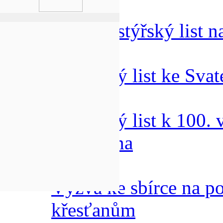
První pastýřský list n
Pastýřský list ke Sv
Pastýřský list k 100. 
C. Stojana
Výzva ke sbírce na 
křesťanům