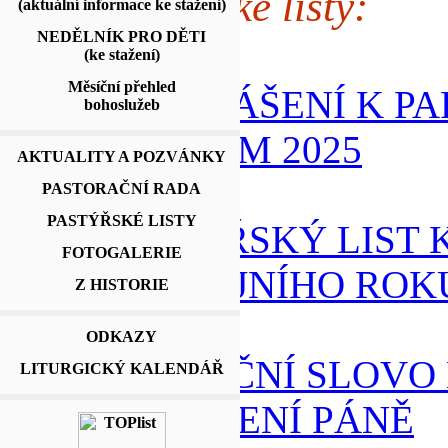
Pastýřské listy:
(aktuální informace ke stažení)
NEDĚLNÍK PRO DĚTI
(ke stažení)
Měsíční přehled
PROHLÁŠENÍ K P
bohoslužeb
VOLBÁM 2025
AKTUALITY A POZVÁNKY
PASTORAČNÍ RADA
PASTÝŘSKÉ LISTY
PASTÝŘSKÝ LIST 
FOTOGALERIE
JUBILEJNÍHO ROKU
Z HISTORIE
ODKAZY
SVÁTEČNÍ SLOVO 
LITURGICKÝ KALENDÁŘ
NAROZENÍ PÁNĚ