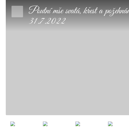
Poutní mše svatá, křest a požehn
31.7.2022